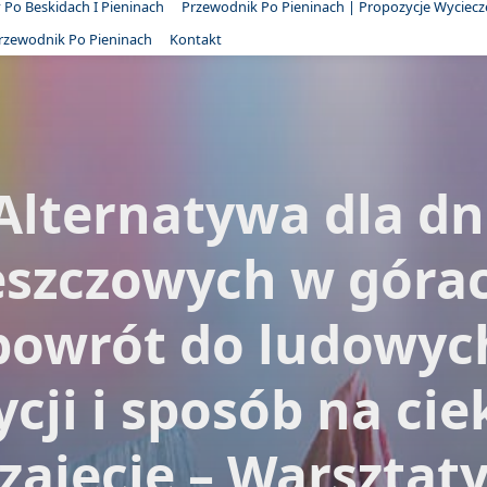
Po Beskidach I Pieninach
Przewodnik Po Pieninach | Propozycje Wyciecz
Przewodnik Po Pieninach
Kontakt
Alternatywa dla dn
eszczowych w górac
powrót do ludowyc
ycji i sposób na ci
zajęcie – Warsztat