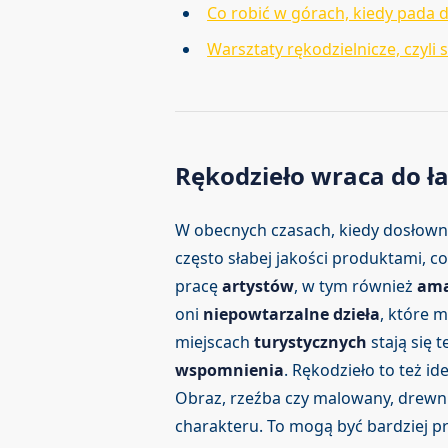
Co robić w górach, kiedy pada 
Warsztaty rękodzielnicze, czyli
Rękodzieło wraca do ł
W obecnych czasach, kiedy dosłow
często słabej jakości produktami, c
pracę
artystów
, w tym również
ama
oni
niepowtarzalne dzieła
, które 
miejscach
turystycznych
stają się 
wspomnienia
. Rękodzieło to też i
Obraz, rzeźba czy malowany, drewni
charakteru. To mogą być bardziej pr