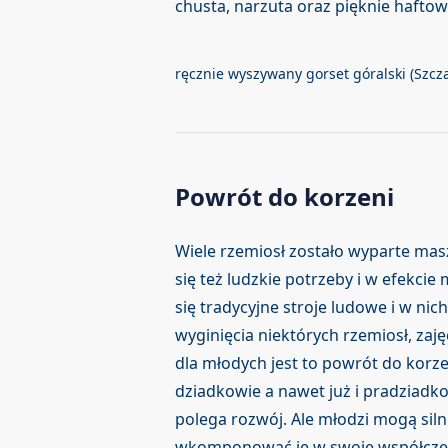
chusta, narzuta oraz pięknie haft
ręcznie wyszywany gorset góralski (Szcz
Powrót do korzeni
Wiele rzemiosł zostało wyparte mas
się też ludzkie potrzeby i w efekcie
się tradycyjne stroje ludowe i w nic
wyginięcia niektórych rzemiosł, zaj
dla młodych jest to powrót do korzen
dziadkowie a nawet już i pradziadk
polega rozwój. Ale młodzi mogą siln
wkomponować je w swoje współczesn