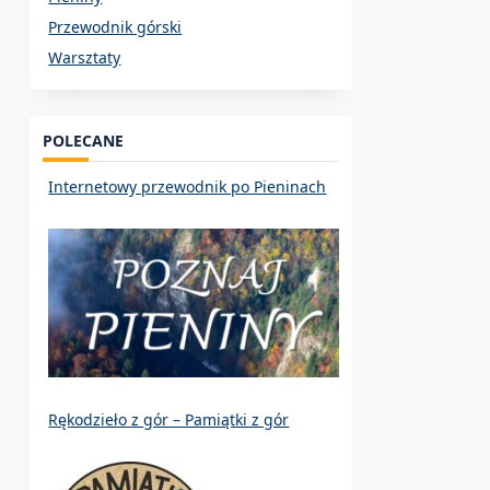
Przewodnik górski
Warsztaty
POLECANE
Internetowy przewodnik po Pieninach
Rękodzieło z gór – Pamiątki z gór