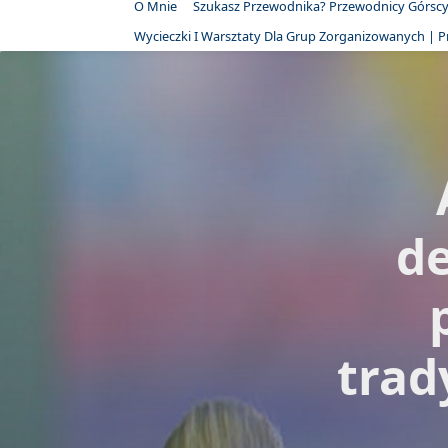
O Mnie
Szukasz Przewodnika? Przewodnicy Górscy 
Wycieczki I Warsztaty Dla Grup Zorganizowanych | 
d
trad