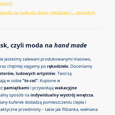
deszcz?
 sposób na nudę dla dzieci, młodzieży i… dorosłych
ask, czyli moda na
hand made
nie jesteśmy zalewani produkowanymi masowo,
oraz chętniej sięgamy po
rękodzieło
. Doceniamy
torów,
ludowych artystów
. Tworzą
mają w sobie
“
to coś
“
. Kupione w
też
pamiątkami
i przywołują
wakacyjne
dealny sposób na
indywidualny wystrój wnętrza
.
any kuferek dodadzą pomieszczeniu ciepła i
aktyczne przedmioty – takie jak filiżanka, wełniana