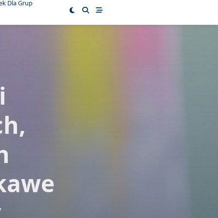
ek Dla Grup
i
h,
h
ekawe
y