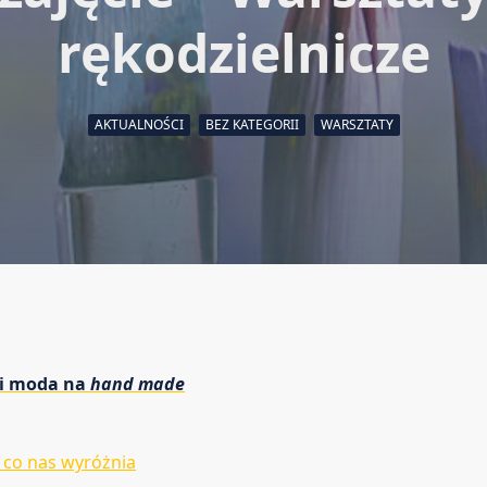
rękodzielnicze
AKTUALNOŚCI
BEZ KATEGORII
WARSZTATY
yli moda na
hand made
ś co nas wyróżnia