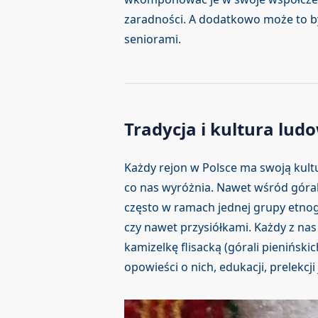
zaradności. A dodatkowo może to b
seniorami.
Tradycja i kultura lud
Każdy rejon w Polsce ma swoją kult
co nas wyróżnia. Nawet wśród górali
często w ramach jednej grupy etnog
czy nawet przysiółkami. Każdy z nas 
kamizelkę flisacką (górali pieniński
opowieści o nich, edukacji, prelekcji