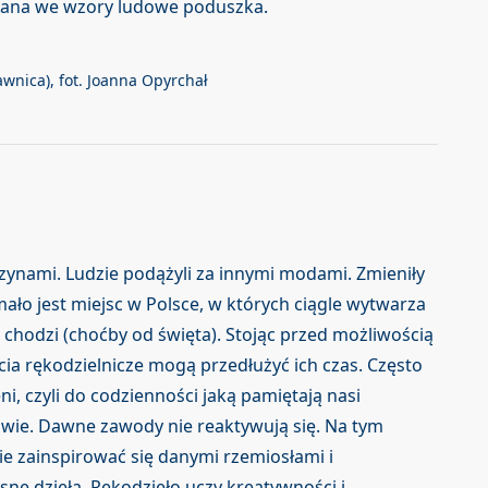
owana we wzory ludowe poduszka.
awnica), fot. Joanna Opyrchał
zynami. Ludzie podążyli za innymi modami. Zmieniły
 mało jest miejsc w Polsce, w których ciągle wytwarza
h chodzi (choćby od święta). Stojąc przed możliwością
ęcia rękodzielnicze mogą przedłużyć ich czas. Często
i, czyli do codzienności jaką pamiętają nasi
owie. Dawne zawody nie reaktywują się. Na tym
ie zainspirować się danymi rzemiosłami i
e dzieła. Rękodzieło uczy kreatywności i