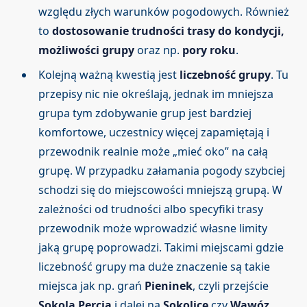
względu złych warunków pogodowych. Również
to
dostosowanie trudności trasy do kondycji,
możliwości grupy
oraz np.
pory roku
.
Kolejną ważną kwestią jest
liczebność grupy
. Tu
przepisy nic nie określają, jednak im mniejsza
grupa tym zdobywanie grup jest bardziej
komfortowe, uczestnicy więcej zapamiętają i
przewodnik realnie może „mieć oko” na całą
grupę. W przypadku załamania pogody szybciej
schodzi się do miejscowości mniejszą grupą. W
zależności od trudności albo specyfiki trasy
przewodnik może wprowadzić własne limity
jaką grupę poprowadzi. Takimi miejscami gdzie
liczebność grupy ma duże znaczenie są takie
miejsca jak np. grań
Pieninek
, czyli przejście
Sokolą Percią
i dalej na
Sokolicę
czy
Wąwóz