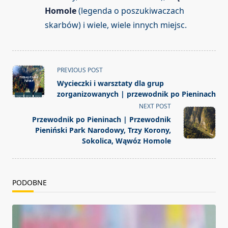
Homole
(legenda o poszukiwaczach
skarbów) i wiele, wiele innych miejsc.
<span
PREVIOUS POST
class="nav-
Wycieczki i warsztaty dla grup
subtitle
zorganizowanych | przewodnik po Pieninach
screen-
NEXT POST
reader-
Przewodnik po Pieninach | Przewodnik
text">Page</span>
Pieniński Park Narodowy, Trzy Korony,
Sokolica, Wąwóz Homole
PODOBNE