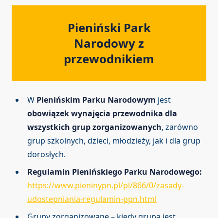
Pieniński Park
Narodowy z
przewodnikiem
W
Pienińskim Parku Narodowym
jest
obowiązek wynajęcia przewodnika dla
wszystkich grup zorganizowanych
, zarówno
grup szkolnych, dzieci, młodzieży, jak i dla grup
dorosłych.
Regulamin Pienińskiego Parku Narodowego:
https://www.pieninypn.pl/pl/866/0/zasady-
udostepniania-regulamin-ppn.html
Grupy zorganizowane – kiedy grupa jest