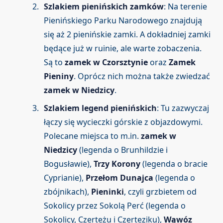
Szlakiem pienińskich zamków
: Na terenie
Pienińskiego Parku Narodowego znajdują
się aż 2 pienińskie zamki. A dokładniej zamki
będące już w ruinie, ale warte zobaczenia.
Są to
zamek w Czorsztynie
oraz
Zamek
Pieniny
. Oprócz nich można także zwiedzać
zamek w Niedzicy
.
Szlakiem legend pienińskich
: Tu zazwyczaj
łączy się wycieczki górskie z objazdowymi.
Polecane miejsca to m.in.
zamek w
Niedzicy
(legenda o Brunhildzie i
Bogusławie),
Trzy Korony
(legenda o bracie
Cyprianie),
Przełom Dunajca
(legenda o
zbójnikach),
Pieninki
, czyli grzbietem od
Sokolicy przez Sokolą Perć (legenda o
Sokolicy, Czerteżu i Czerteziku),
Wąwóz